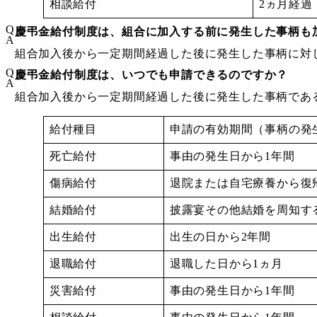
相談給付
2ヵ月経過
Q
慶弔金給付制度は、組合に加入する前に発生した事柄も
A
組合加入後から一定期間経過した後に発生した事柄に対
Q
慶弔金給付制度は、いつでも申請できるのですか？
A
組合加入後から一定期間経過した後に発生した事柄であ
給付種目
申請の有効期間（事柄の発
死亡給付
事由の発生日から1年間
傷病給付
退院または自宅療養から復
結婚給付
披露宴その他結婚を周知す
出生給付
出生の日から2年間
退職給付
退職した日から1ヵ月
災害給付
事由の発生日から1年間