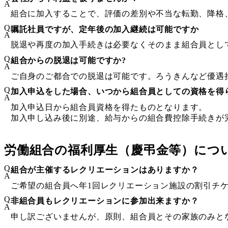
A
組合に加入することで、評価の差別や不当な転勤、降格
Q
嘱託社員ですが、定年後の加入継続は可能ですか
A
脱退や再度の加入手続きは必要なくそのまま組合員とし
Q
組合からの脱退は可能ですか?
A
ご自身のご都合での脱退は可能です。ろうきんなど優遇
Q
加入申込をした場合、いつから組合員としての資格を得
A
加入申込日から組合員資格を得たものとなります。
加入申し込み後に別途、給与からの組合費控除手続きが
労働組合の福利厚生（慶弔金等）につ
Q
組合が主催するレクリエーションはありますか？
A
ご希望の組合員へ年1回レクリエーション施設の割引チ
Q
非組合員もレクリエーションに参加出来ますか？
A
申し訳ございませんが、原則、組合員とその家族のみと