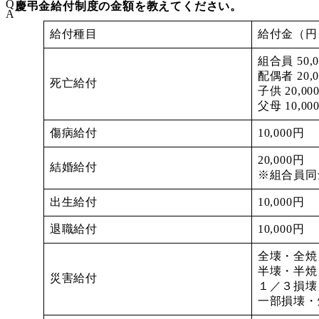
Q
慶弔金給付制度の金額を教えてください。
A
給付種目
給付金（円
組合員 50,
配偶者 20,
死亡給付
子供 20,00
父母 10,00
傷病給付
10,000円
20,000円
結婚給付
※組合員同士
出生給付
10,000円
退職給付
10,000円
全壊・全焼 4
半壊・半焼 2
災害給付
１／３損壊・
一部損壊・焼