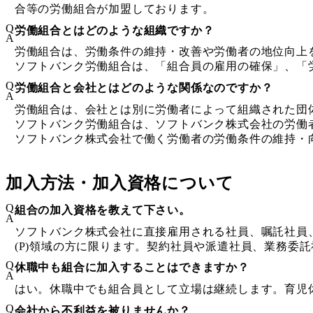
合等の労働組合が加盟しております。
Q
労働組合とはどのような組織ですか？
A
労働組合は、労働条件の維持・改善や労働者の地位向上
ソフトバンク労働組合は、「組合員の雇用の確保」、「
Q
労働組合と会社とはどのような関係なのですか？
A
労働組合は、会社とは別に労働者によって組織された団
ソフトバンク労働組合は、ソフトバンク株式会社の労働
ソフトバンク株式会社で働く労働者の労働条件の維持・
加入方法・加入資格について
Q
組合の加入資格を教えて下さい。
A
ソフトバンク株式会社に直接雇用される社員、嘱託社員
(P)領域の方に限ります。契約社員や派遣社員、業務委
Q
休職中も組合に加入することはできますか？
A
はい。休職中でも組合員として立場は継続します。育児
Q
会社から不利益を被りませんか？