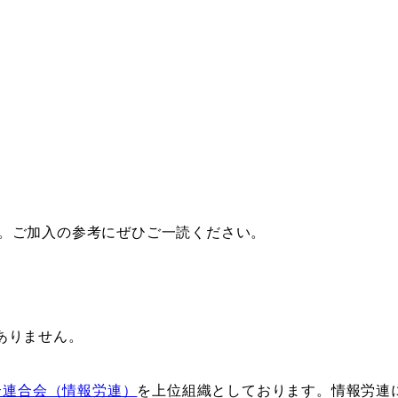
。ご加入の参考にぜひご一読ください。
ありません。
合連合会（情報労連）
を上位組織としております。情報労連に