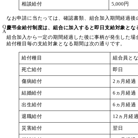
相談給付
5,000円
なお申請に当たっては、確認書類、組合加入期間経過後
Q
慶弔金給付制度は、組合に加入すると即日支給対象とな
A
組合加入から一定の期間経過した後に事柄が発生した場
給付種目毎の支給対象となる期間は次の通りです。
給付種目
組合員と
死亡給付
即日
傷病給付
2ヵ月経過
結婚給付
6ヵ月経過
出生給付
6ヵ月経過
退職給付
12ヵ月経
災害給付
翌日